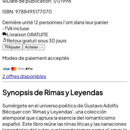
Date de publication
:
1/1/1998
ISBN
:
9788495177070
Dernière unité !
2 personnes l'ont dans leur panier
-
TVA incluse
Livraison GRATUITE
Retour gratuit sous 30 jours
Ajouter
Acheter · -
Modes de paiement acceptés
2 offres disponibles
Synopsis de Rimas y Leyendas
Sumérgete en el universo poético de Gustavo Adolfo
Bécquer con 'Rimas y Leyendas', una colección
atemporal que captura la esencia del romanticismo
español. Este libro reúne las rimas líricas y las narraciones
legendarias del autor, explorando temas como el amor, la