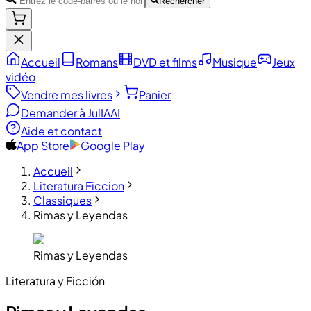
Rechercher
Accueil
Romans
DVD et films
Musique
Jeux
vidéo
Vendre mes livres
Panier
Demander à JulIA
AI
Aide et contact
App Store
Google Play
Accueil
Literatura Ficcion
Classiques
Rimas y Leyendas
Rimas y Leyendas
Literatura y Ficción