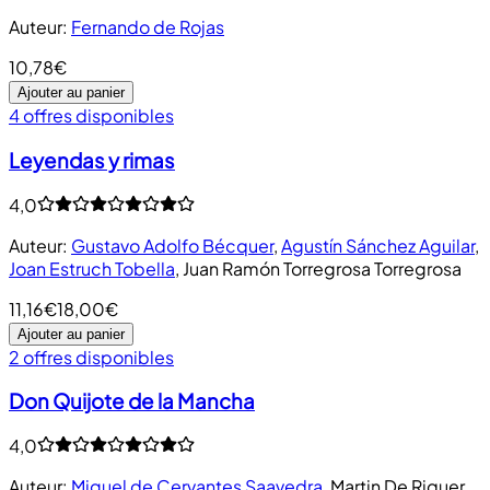
Auteur
:
Fernando de Rojas
10,78€
Ajouter au panier
4 offres disponibles
Leyendas y rimas
4,0
Auteur
:
Gustavo Adolfo Bécquer
,
Agustín Sánchez Aguilar
,
Joan Estruch Tobella
,
Juan Ramón Torregrosa Torregrosa
11,16€
18,00€
Ajouter au panier
2 offres disponibles
Don Quijote de la Mancha
4,0
Auteur
:
Miguel de Cervantes Saavedra
,
Martin De Riquer