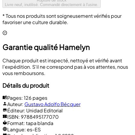
Rupture de stock
Livre neuf, inutilisé. Commandé directement à l'usine.
* Tous nos produits sont soigneusement vérifiés pour
favoriser une culture durable.
Garantie qualité Hamelyn
Chaque produit est inspecté, nettoyé et vérifié avant
l'expédition. S'il ne correspond pas à vos attentes, nous
vous remboursons.
Détails du produit
Pages
:
126 pages
Auteur
:
Gustavo Adolfo Bécquer
Éditeur
:
Unidad Editorial
ISBN
:
9788495177070
Format
:
tapa blanda
Langue
:
es-ES