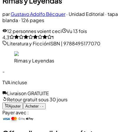
Rimas y Leyendas
par
Gustavo Adolfo Bécquer
·
Unidad Editorial
· tapa
blanda
· 126 pages
12 personnes voient ceci
Vu 13 fois
4,3
Literatura y Ficción
ISBN
|
9788495177070
Rimas y Leyendas
-
TVA incluse
Livraison GRATUITE
Retour gratuit sous 30 jours
Ajouter
Acheter · -
Payer avec :