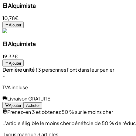
El Alquimista
10,78€
Ajouter
El Alquimista
19,33€
Ajouter
Dernière unité !
3 personnes l'ont dans leur panier
-
TVA incluse
Livraison GRATUITE
Ajouter
Acheter
Prenez-en 3 et obtenez 50 % sur le moins cher
L'article éligible le moins cher bénéficie de 50 % de rédu
Il vous manque 3 articles