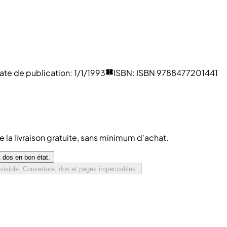
ate de publication
:
1/1/1993
ISBN
:
ISBN 9788477201441
de la livraison gratuite, sans minimum d'achat.
 dos en bon état.
isible. Couverture, dos et pages impeccables.