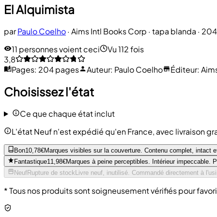
El Alquimista
par
Paulo Coelho
·
Aims Intl Books Corp
· tapa blanda
· 20
11 personnes voient ceci
Vu 112 fois
3,8
Pages
:
204 pages
Auteur
:
Paulo Coelho
Éditeur
:
Aims
Choisissez l'état
Ce que chaque état inclut
L'état Neuf n'est expédié qu'en France, avec livraison gra
Bon
10,78€
Marques visibles sur la couverture. Contenu complet, intact et
Fantastique
11,98€
Marques à peine perceptibles. Intérieur impeccable. 
Neuf
Rupture de stock
Livre neuf, inutilisé. Commandé directement à l'us
* Tous nos produits sont soigneusement vérifiés pour favori