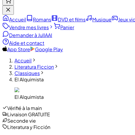
Accueil
Romans
DVD et films
Musique
Jeux vi
Vendre mes livres
Panier
Demander à JulIA
AI
Aide et contact
App Store
Google Play
Accueil
Literatura Ficcion
Classiques
El Alquimista
El Alquimista
Vérifié à la main
Livraison GRATUITE
Seconde vie
Literatura y Ficción