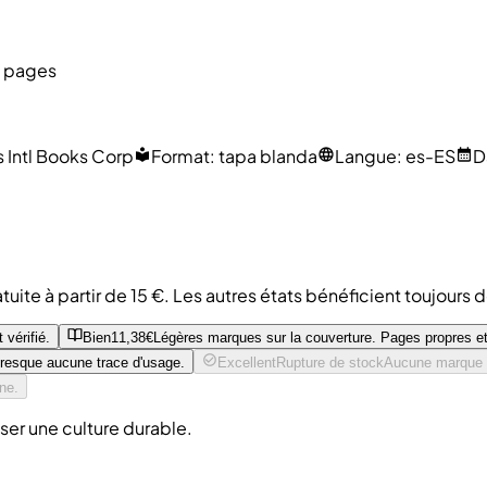
4 pages
 Intl Books Corp
Format
:
tapa blanda
Langue
:
es-ES
D
tuite à partir de 15 €. Les autres états bénéficient toujours 
 vérifié.
Bien
11,38€
Légères marques sur la couverture. Pages propres et
Presque aucune trace d'usage.
Excellent
Rupture de stock
Aucune marque v
ine.
ser une culture durable.