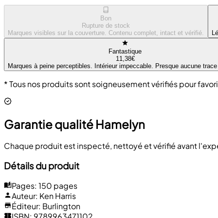
Bon
Rupture de stock
Marques visibles sur la couverture. Contenu complet, intact et vérifié.
Lé
Fantastique
11,38€
Marques à peine perceptibles. Intérieur impeccable. Presque aucune trace
* Tous nos produits sont soigneusement vérifiés pour favori
Garantie qualité Hamelyn
Chaque produit est inspecté, nettoyé et vérifié avant l'ex
Détails du produit
Pages
:
150 pages
Auteur
:
Ken Harris
Éditeur
:
Burlington
ISBN
:
9789963471102