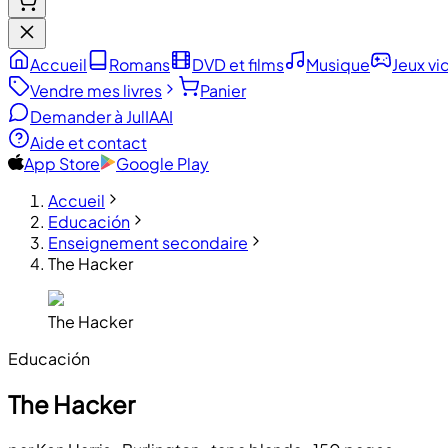
Accueil
Romans
DVD et films
Musique
Jeux vi
Vendre mes livres
Panier
Demander à JulIA
AI
Aide et contact
App Store
Google Play
Accueil
Educación
Enseignement secondaire
The Hacker
The Hacker
Educación
The Hacker