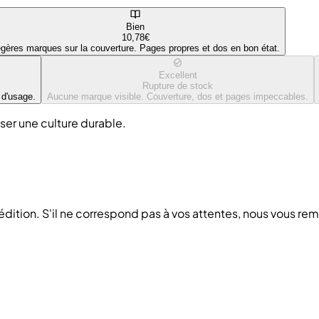
Bien
10,78€
gères marques sur la couverture. Pages propres et dos en bon état.
Excellent
Rupture de stock
 d'usage.
Aucune marque visible. Couverture, dos et pages impeccables.
ser une culture durable.
pédition. S'il ne correspond pas à vos attentes, nous vous r