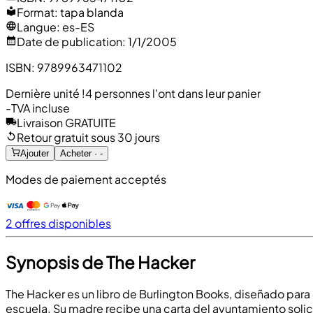
Format
:
tapa blanda
Langue
:
es-ES
Date de publication
:
1/1/2005
ISBN
:
9789963471102
Dernière unité !
4 personnes l'ont dans leur panier
-
TVA incluse
Livraison GRATUITE
Retour gratuit sous 30 jours
Ajouter
Acheter · -
Modes de paiement acceptés
2 offres disponibles
Synopsis de The Hacker
The Hacker es un libro de Burlington Books, diseñado para 
escuela. Su madre recibe una carta del ayuntamiento solic