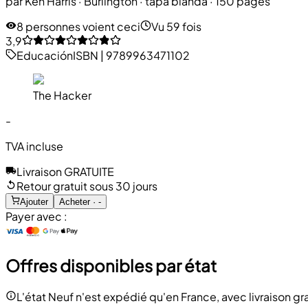
par
Ken Harris
·
Burlington
· tapa blanda
· 150 pages
8 personnes voient ceci
Vu 59 fois
3,9
Educación
ISBN
|
9789963471102
The Hacker
-
TVA incluse
Livraison GRATUITE
Retour gratuit sous 30 jours
Ajouter
Acheter · -
Payer avec :
Offres disponibles par état
L'état Neuf n'est expédié qu'en France, avec livraison gra