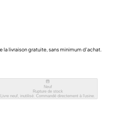
de la livraison gratuite, sans minimum d'achat.
Neuf
Rupture de stock
Livre neuf, inutilisé. Commandé directement à l'usine.