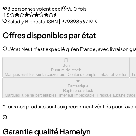
8 personnes voient ceci
Vu 0 fois
4,5
Salud y Bienestar
ISBN
|
9798985671919
Offres disponibles par état
L'état Neuf n'est expédié qu'en France, avec livraison gra
Bon
Rupture de stock
Marques visibles sur la couverture. Contenu complet, intact et vérifié.
Lé
Fantastique
Rupture de stock
Marques à peine perceptibles. Intérieur impeccable. Presque aucune trace
* Tous nos produits sont soigneusement vérifiés pour favori
Garantie qualité Hamelyn