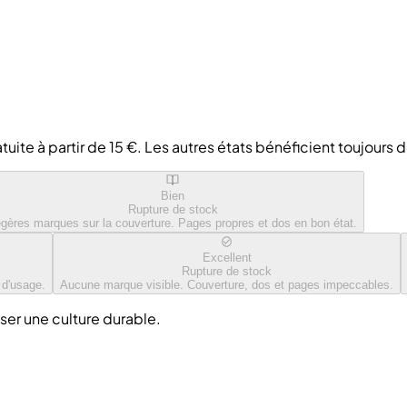
tuite à partir de 15 €. Les autres états bénéficient toujours 
Bien
Rupture de stock
gères marques sur la couverture. Pages propres et dos en bon état.
Excellent
Rupture de stock
 d'usage.
Aucune marque visible. Couverture, dos et pages impeccables.
ser une culture durable.