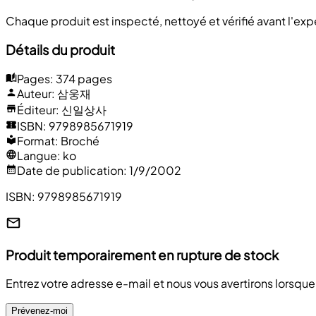
Chaque produit est inspecté, nettoyé et vérifié avant l'ex
Détails du produit
Pages
:
374 pages
Auteur
:
삼웅재
Éditeur
:
신일상사
ISBN
:
9798985671919
Format
:
Broché
Langue
:
ko
Date de publication
:
1/9/2002
ISBN
:
9798985671919
Produit temporairement en rupture de stock
Entrez votre adresse e-mail et nous vous avertirons lorsque
Prévenez-moi