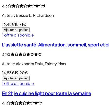
4,6
Auteur
:
Bessie L. Richardson
16,48€
18,71€
Ajouter au panier
1 offre disponible
L'assiette santé: Alimentation, sommeil, sport et 
4,1
Auteur
:
Alexandra Dalu
,
Thierry Marx
14,83€
19,90€
Ajouter au panier
1 offre disponible
En 2h je cuisine light pour toute la semaine
4,1