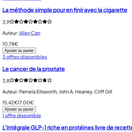
La méthode simple pour en finir avec la cigarette
3,9
Auteur
:
Allen Carr
10,78€
Ajouter au panier
3 offres disponibles
Le cancer de la prostate
3,8
Auteur
:
Pamela Ellsworth
,
John A. Heaney
,
Cliff Gill
15,42€
17,00€
Ajouter au panier
1 offre disponible
L'intégrale GLP-1 riche en protéines livre de recett