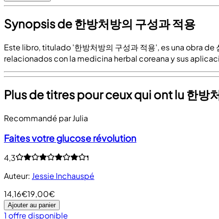
Synopsis de 한방처방의 구성과 적용
Este libro, titulado '한방처방의 구성과 적용', es una obra de 
relacionados con la medicina herbal coreana y sus aplicac
Plus de titres pour ceux qui ont l
Recommandé par Julia
Faites votre glucose révolution
4,3
Auteur
:
Jessie Inchauspé
14,16€
19,00€
Ajouter au panier
1 offre disponible